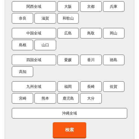
関西全域
大阪
京都
兵庫
奈良
滋賀
和歌山
中国全域
広島
鳥取
岡山
島根
山口
四国全域
愛媛
香川
徳島
高知
九州全域
福岡
長崎
佐賀
宮崎
熊本
鹿児島
大分
沖縄全域
検索