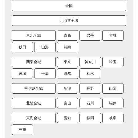
全国
北海道全域
東北全域
青森
岩手
宮城
秋田
山形
福島
関東全域
東京
神奈川
埼玉
茨城
千葉
群馬
栃木
甲信越全域
新潟
長野
山梨
北陸全域
富山
石川
福井
東海全域
愛知
静岡
岐阜
三重