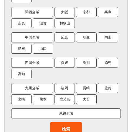
関西全域
大阪
京都
兵庫
奈良
滋賀
和歌山
中国全域
広島
鳥取
岡山
島根
山口
四国全域
愛媛
香川
徳島
高知
九州全域
福岡
長崎
佐賀
宮崎
熊本
鹿児島
大分
沖縄全域
検索