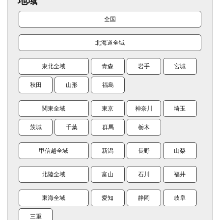
地域
全国
北海道全域
東北全域
青森
岩手
宮城
秋田
山形
福島
関東全域
東京
神奈川
埼玉
茨城
千葉
群馬
栃木
甲信越全域
新潟
長野
山梨
北陸全域
富山
石川
福井
東海全域
愛知
静岡
岐阜
三重