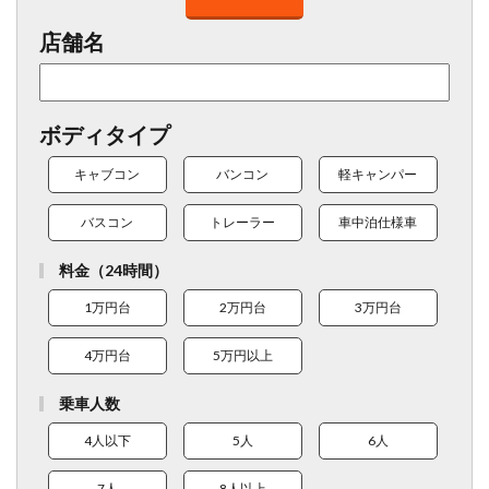
店舗名
ボディタイプ
キャブコン
バンコン
軽キャンパー
バスコン
トレーラー
車中泊仕様車
料金（24時間）
1万円台
2万円台
3万円台
4万円台
5万円以上
乗車人数
4人以下
5人
6人
7人
8人以上