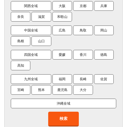
関西全域
大阪
京都
兵庫
奈良
滋賀
和歌山
中国全域
広島
鳥取
岡山
島根
山口
四国全域
愛媛
香川
徳島
高知
九州全域
福岡
長崎
佐賀
宮崎
熊本
鹿児島
大分
沖縄全域
検索