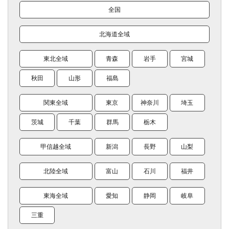
全国
北海道全域
東北全域
青森
岩手
宮城
秋田
山形
福島
関東全域
東京
神奈川
埼玉
茨城
千葉
群馬
栃木
甲信越全域
新潟
長野
山梨
北陸全域
富山
石川
福井
東海全域
愛知
静岡
岐阜
三重