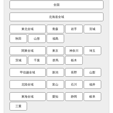
全国
北海道全域
東北全域
青森
岩手
宮城
秋田
山形
福島
関東全域
東京
神奈川
埼玉
茨城
千葉
群馬
栃木
甲信越全域
新潟
長野
山梨
北陸全域
富山
石川
福井
東海全域
愛知
静岡
岐阜
三重