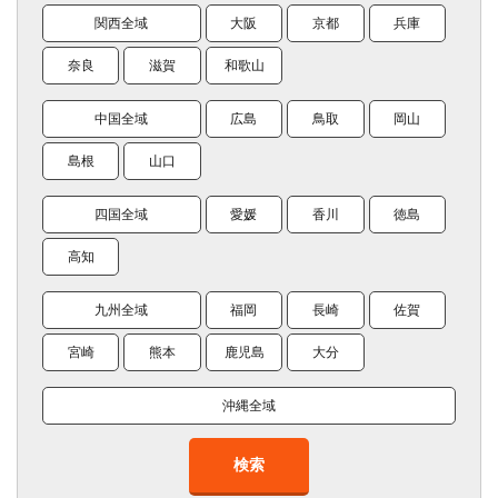
関西全域
大阪
京都
兵庫
奈良
滋賀
和歌山
中国全域
広島
鳥取
岡山
島根
山口
四国全域
愛媛
香川
徳島
高知
九州全域
福岡
長崎
佐賀
宮崎
熊本
鹿児島
大分
沖縄全域
検索