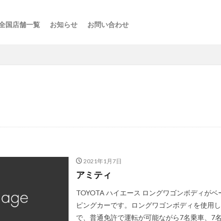
全国店舗一覧
お知らせ
お問い合わせ
ス
ーの楽しみ方
選び方
・スポット
点
け
などの利用法
介
2021年1月7日
アミティ
TOYOTA ハイエース ロングワゴンボディが
ピングカーです。ロングワゴンボディを使用し
で、普通免許で運転が可能ながら7名乗車、7