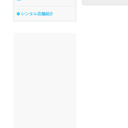
ベビーシート
レンタル店舗紹介
年齢制限なし
空港配車あり
マイカー預かりあ
り
ビジネス利用
貸し出しオプショ
ン充実
長期割引