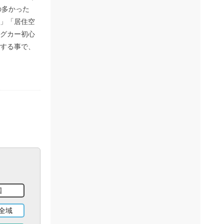
の多かった
」「居住空
グカー初心
する事で、
国
全域