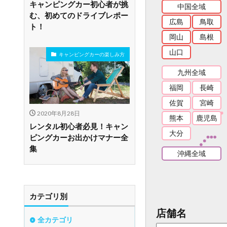
キャンピングカー初心者が挑
中国全域
む、初めてのドライブレポー
広島
鳥取
ト！
岡山
島根
山口
キャンピングカーの楽しみ方
九州全域
福岡
長崎
佐賀
宮崎
2020年8月28日
熊本
鹿児島
レンタル初心者必見！キャン
大分
ピングカーお出かけマナー全
集
沖縄全域
カテゴリ別
店舗名
全カテゴリ