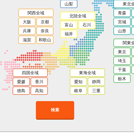
山梨
東北
関西全域
青森
北陸全域
大阪
京都
宮城
富山
石川
兵庫
奈良
山形
福井
滋賀
和歌山
関東
東京
埼玉
千葉
四国全域
東海全域
栃木
愛媛
香川
愛知
静岡
徳島
高知
岐阜
三重
検索