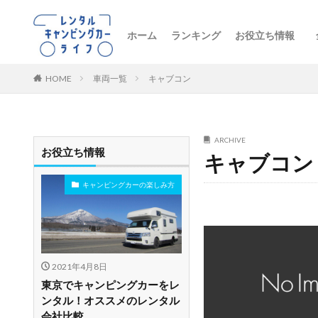
ホーム
ランキング
お役立ち情報
トレンドニュー
キャンピングカ
初心者向け
レンタル車両の
おすすめルート
レンタルの注意
ペットとお出か
ビジネス・防災
レンタル店舗紹
HOME
車両一覧
キャブコン
ARCHIVE
お役立ち情報
キャブコン
キャンピングカーの楽しみ方
2021年4月8日
東京でキャンピングカーをレ
ンタル！オススメのレンタル
会社比較