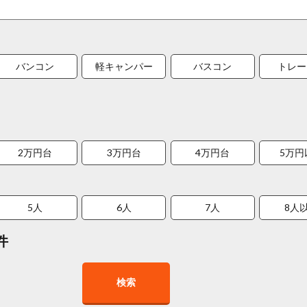
バンコン
軽キャンパー
バスコン
トレー
2万円台
3万円台
4万円台
5万円
5人
6人
7人
8人
件
検索
在庫１０台以上
走行距離少
8人以上乗車可能
チャイル