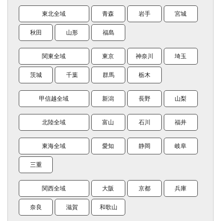
東北全域
青森
岩手
宮城
秋田
山形
福島
関東全域
東京
神奈川
埼玉
茨城
千葉
群馬
栃木
甲信越全域
新潟
長野
山梨
北陸全域
富山
石川
福井
東海全域
愛知
静岡
岐阜
三重
関西全域
大阪
京都
兵庫
奈良
滋賀
和歌山