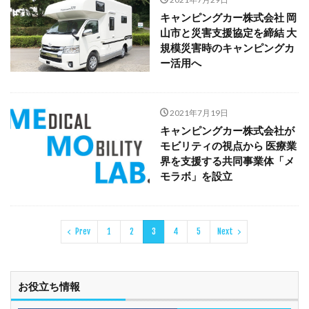
キャンピングカー株式会社 岡
山市と災害支援協定を締結 大
規模災害時のキャンピングカ
ー活用へ
2021年7月19日
キャンピングカー株式会社が
モビリティの視点から 医療業
界を支援する共同事業体「メ
モラボ」を設立
Prev
1
2
3
4
5
Next
お役立ち情報