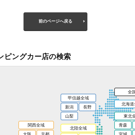
前のページへ戻る
ンピングカー店の検索
全
甲信越全域
北海道
新潟
長野
山梨
東北
関西全域
青森
北陸全域
大阪
京都
宮城