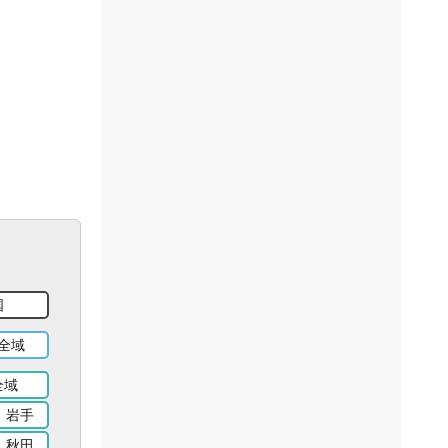
国
全域
全域
岩手
秋田