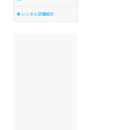
年齢制限なし
レンタル店舗紹介
空港配車あり
マイカー預かりあ
り
ビジネス利用
貸し出しオプショ
ン充実
長期割引