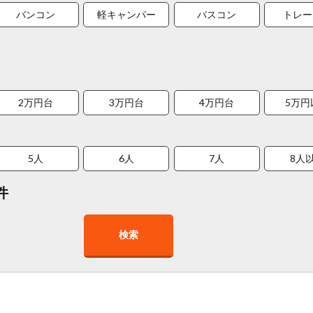
バンコン
軽キャンパー
バスコン
トレー
2万円台
3万円台
4万円台
5万円
5人
6人
7人
8人
件
検索
在庫１０台以上
走行距離少
8人以上乗車可能
チャイル
車椅子対応
プレミアム車両