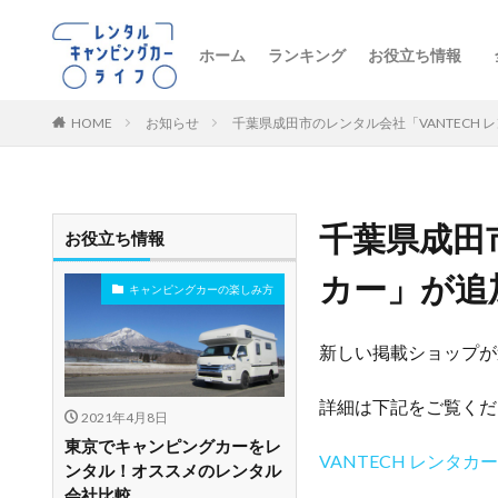
ホーム
ランキング
お役立ち情報
トレンドニュー
キャンピングカ
初心者向け
レンタル車両の
おすすめルート
レンタルの注意
ペットとお出か
ビジネス・防災
レンタル店舗紹
HOME
お知らせ
千葉県成田市のレンタル会社「VANTECH
千葉県成田市
お役立ち情報
カー」が追
キャンピングカーの楽しみ方
新しい掲載ショップが
詳細は下記をご覧くだ
2021年4月8日
東京でキャンピングカーをレ
VANTECH レンタカー
ンタル！オススメのレンタル
会社比較