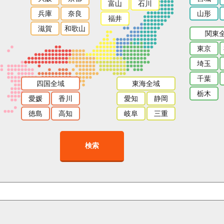
富山
石川
兵庫
奈良
山形
福井
滋賀
和歌山
関東
東京
埼玉
千葉
四国全域
東海全域
栃木
愛媛
香川
愛知
静岡
徳島
高知
岐阜
三重
検索