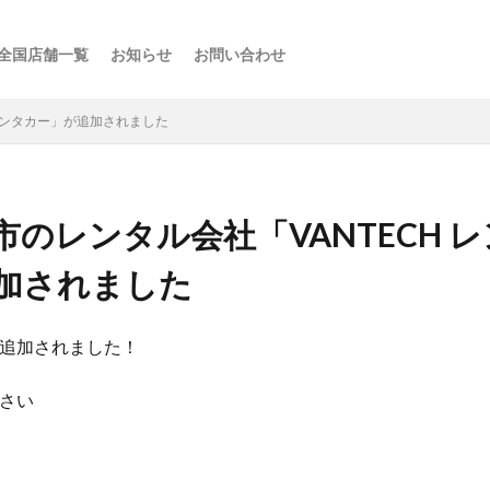
全国店舗一覧
お知らせ
お問い合わせ
ス
ーの楽しみ方
選び方
・スポット
点
け
などの利用法
介
 レンタカー」が追加されました
のレンタル会社「VANTECH 
加されました
追加されました！
さい