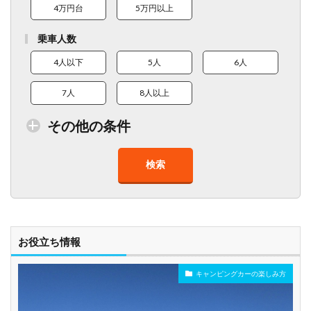
4万円台
5万円以上
乗車人数
4人以下
5人
6人
7人
8人以上
その他の条件
検索
トイレ付車両あり
在庫１０台以上
走行距離少
8人以上乗車可能
チャイルドシート
ベビーシート
車椅子対応
プレミアム車両
お役立ち情報
キャンピングカーの楽しみ方
年齢制限なし
深夜早朝営業あり
ペット可能