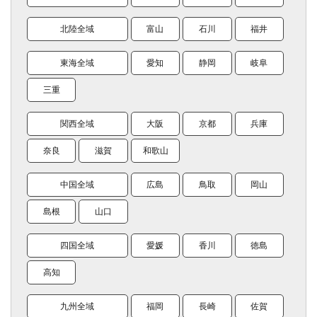
北陸全域
富山
石川
福井
東海全域
愛知
静岡
岐阜
三重
関西全域
大阪
京都
兵庫
奈良
滋賀
和歌山
中国全域
広島
鳥取
岡山
島根
山口
四国全域
愛媛
香川
徳島
高知
九州全域
福岡
長崎
佐賀