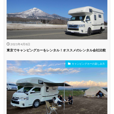
乗り捨て可能
複数営業所
空港配車あり
駅配車あり
多言語対応
年末年始営業
配車サービスあり
マイカー預かりあ
カード支払い可
り
2021年4月8日
ビジネス利用
カップル向き
ファミリー向き
東京でキャンピングカーをレンタル！オススメのレンタル会社比較
シニア向き
キャンピングカーの楽しみ方
貸し出しオプショ
新車多数あり
キャンプ道具貸し
ン充実
出し有り
試乗プラン有り
キャンペーン開催
長期割引
中
学割
早割