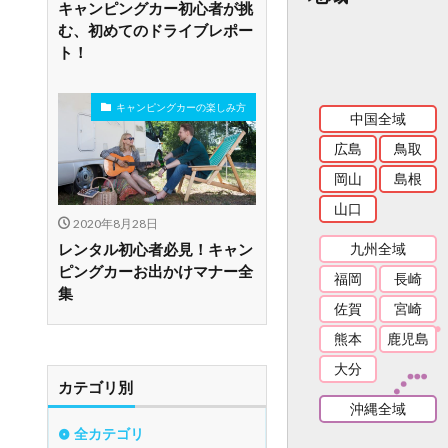
キャンピングカー初心者が挑
む、初めてのドライブレポー
ト！
キャンピングカーの楽しみ方
中国全域
広島
鳥取
岡山
島根
山口
2020年8月28日
レンタル初心者必見！キャン
九州全域
ピングカーお出かけマナー全
福岡
長崎
集
佐賀
宮崎
熊本
鹿児島
大分
カテゴリ別
沖縄全域
全カテゴリ