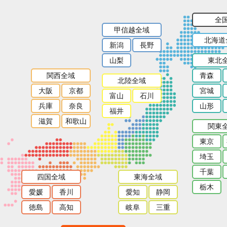
全
甲信越全域
北海道
新潟
長野
山梨
東北
関西全域
青森
北陸全域
大阪
京都
宮城
富山
石川
兵庫
奈良
山形
福井
滋賀
和歌山
関東
東京
埼玉
千葉
四国全域
東海全域
栃木
愛媛
香川
愛知
静岡
徳島
高知
岐阜
三重