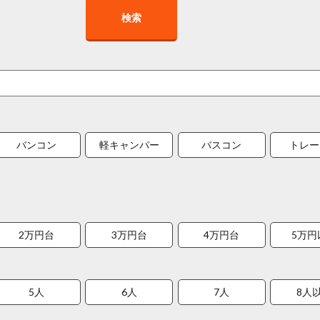
検索
バンコン
軽キャンパー
バスコン
トレー
2万円台
3万円台
4万円台
5万円
5人
6人
7人
8人