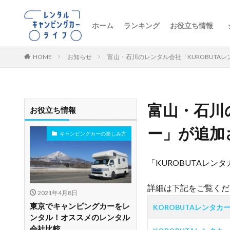
ホーム
ランキング
お役立ち情報
トレンドニュー
キャンピングカ
初心者向け
レンタル車両の
おすすめルート
レンタルの注意
ペットとお出か
ビジネス・防災
レンタル店舗紹
HOME
お知らせ
富山・石川のレンタル会社「KUROBUTA
富山・石川
お役立ち情報
ー」が追加
キャンピングカーの楽しみ方
「KUROBUTAレ
詳細は下記をご覧くだ
2021年4月8日
東京でキャンピングカーをレ
KOROBUTAレンタカー
ンタル！オススメのレンタル
会社比較