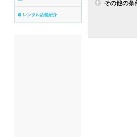
その他の条
レンタル店舗紹介
トイレ付車両あり
ベビーシート
年齢制限なし
空港配車あり
マイカー預かりあ
り
ビジネス利用