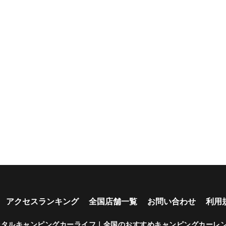
新車多数あり
キャンプ道具貸し
試乗プラン有り
キャンペ
出し有り
中
学割
早割
アクセスランキング
全国店舗一覧
お問い合わせ
利用
ンタルキャンピングカーライフ｜全国のおすすめキャンピングカーレ