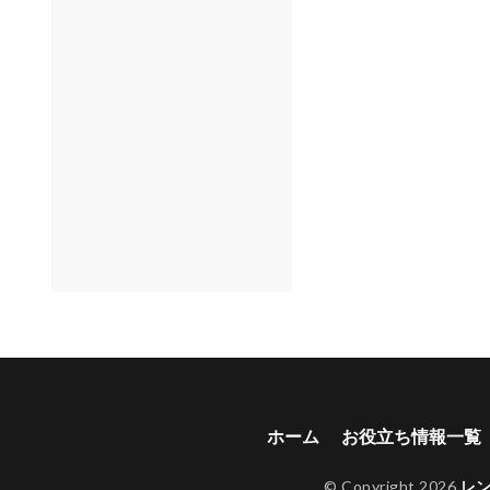
貸し出しオプショ
ン充実
長期割引
ホーム
お役立ち情報一覧
© Copyright 2026
レ