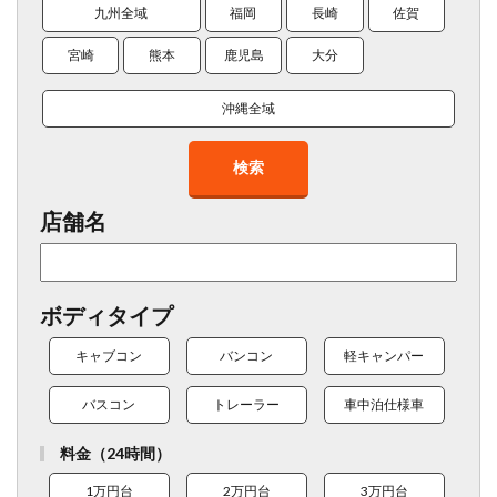
九州全域
福岡
長崎
佐賀
宮崎
熊本
鹿児島
大分
沖縄全域
検索
店舗名
ボディタイプ
キャブコン
バンコン
軽キャンパー
バスコン
トレーラー
車中泊仕様車
料金（24時間）
1万円台
2万円台
3万円台