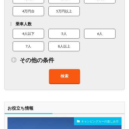
4万円台
5万円以上
乗車人数
4人以下
5人
6人
7人
8人以上
その他の条件
検索
トイレ付車両あり
在庫１０台以上
走行距離少
8人以上乗車可能
チャイルドシート
ベビーシート
車椅子対応
プレミアム車両
お役立ち情報
キャンピングカーの楽しみ方
年齢制限なし
深夜早朝営業あり
ペット可能