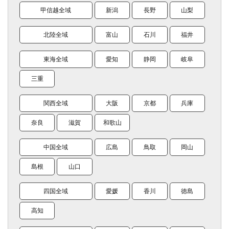
甲信越全域
新潟
長野
山梨
北陸全域
富山
石川
福井
東海全域
愛知
静岡
岐阜
三重
関西全域
大阪
京都
兵庫
奈良
滋賀
和歌山
中国全域
広島
鳥取
岡山
島根
山口
四国全域
愛媛
香川
徳島
高知