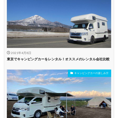
乗り捨て可能
複数営業所
空港配車あり
駅配車あり
多言語対応
年末年始営業
配車サービスあり
マイカー預かりあ
カード支払い可
り
2021年4月8日
ビジネス利用
カップル向き
ファミリー向き
東京でキャンピングカーをレンタル！オススメのレンタル会社比較
シニア向き
キャンピングカーの楽しみ方
貸し出しオプショ
新車多数あり
キャンプ道具貸し
ン充実
出し有り
試乗プラン有り
キャンペーン開催
長期割引
中