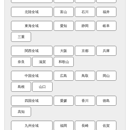
北陸全域
富山
石川
福井
東海全域
愛知
静岡
岐阜
三重
関西全域
大阪
京都
兵庫
奈良
滋賀
和歌山
中国全域
広島
鳥取
岡山
島根
山口
四国全域
愛媛
香川
徳島
高知
九州全域
福岡
長崎
佐賀