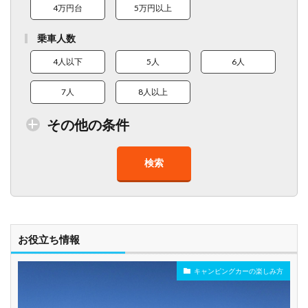
4万円台
5万円以上
乗車人数
4人以下
5人
6人
7人
8人以上
その他の条件
検索
トイレ付車両あり
在庫１０台以上
走行距離少
8人以上乗車可能
チャイルドシート
ベビーシート
車椅子対応
プレミアム車両
お役立ち情報
キャンピングカーの楽しみ方
年齢制限なし
深夜早朝営業あり
ペット可能