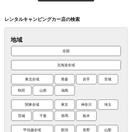
レンタルキャンピングカー店の検索
地域
全国
北海道全域
東北全域
青森
岩手
宮城
秋田
山形
福島
関東全域
東京
神奈川
埼玉
茨城
千葉
群馬
栃木
甲信越全域
新潟
長野
山梨