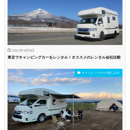
乗り捨て可能
複数営業所
空港配車あり
駅配車あり
多言語対応
年末年始営業
配車サービスあり
マイカー預かりあ
カード支払い可
り
2021年4月8日
ビジネス利用
カップル向き
ファミリー向き
東京でキャンピングカーをレンタル！オススメのレンタル会社比較
シニア向き
キャンピングカーの楽しみ方
貸し出しオプショ
新車多数あり
キャンプ道具貸し
ン充実
出し有り
試乗プラン有り
キャンペーン開催
長期割引
中
学割
早割