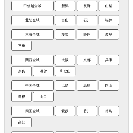
甲信越全域
新潟
長野
山梨
北陸全域
富山
石川
福井
東海全域
愛知
静岡
岐阜
三重
関西全域
大阪
京都
兵庫
奈良
滋賀
和歌山
中国全域
広島
鳥取
岡山
島根
山口
四国全域
愛媛
香川
徳島
高知