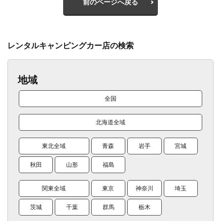
前のページへ戻る
レンタルキャンピングカー店の検索
地域
全国
北海道全域
東北全域
青森
岩手
宮城
秋田
山形
福島
関東全域
東京
神奈川
埼玉
茨城
千葉
群馬
栃木