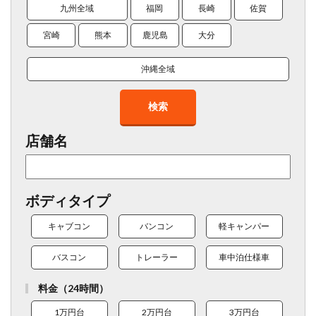
九州全域
福岡
長崎
佐賀
宮崎
熊本
鹿児島
大分
沖縄全域
検索
店舗名
ボディタイプ
キャブコン
バンコン
軽キャンパー
バスコン
トレーラー
車中泊仕様車
料金（24時間）
1万円台
2万円台
3万円台