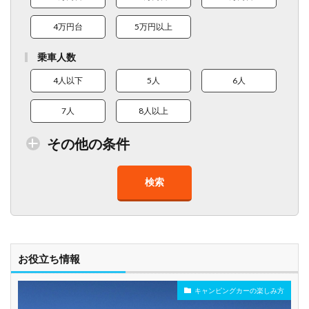
4万円台
5万円以上
乗車人数
4人以下
5人
6人
7人
8人以上
その他の条件
検索
トイレ付車両あり
在庫１０台以上
走行距離少
8人以上乗車可能
チャイルドシート
ベビーシート
車椅子対応
プレミアム車両
お役立ち情報
キャンピングカーの楽しみ方
年齢制限なし
深夜早朝営業あり
ペット可能