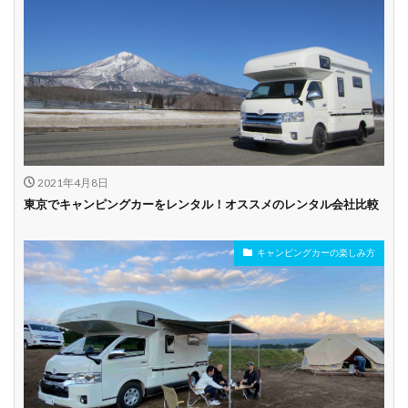
乗り捨て可能
複数営業所
空港配車あり
駅配車あり
多言語対応
年末年始営業
配車サービスあり
マイカー預かりあ
カード支払い可
り
2021年4月8日
ビジネス利用
カップル向き
ファミリー向き
東京でキャンピングカーをレンタル！オススメのレンタル会社比較
シニア向き
キャンピングカーの楽しみ方
貸し出しオプショ
新車多数あり
キャンプ道具貸し
ン充実
出し有り
試乗プラン有り
キャンペーン開催
長期割引
中