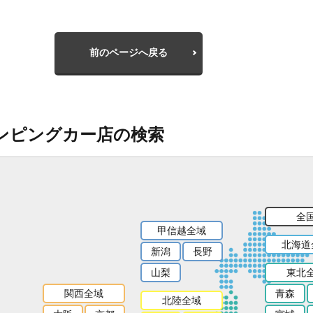
前のページへ戻る
ンピングカー店の検索
全
甲信越全域
北海道
新潟
長野
山梨
東北
関西全域
青森
北陸全域