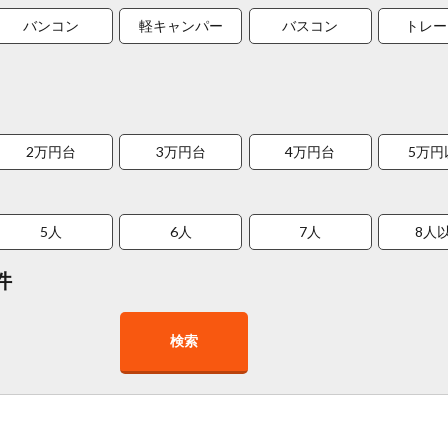
バンコン
軽キャンパー
バスコン
トレー
2万円台
3万円台
4万円台
5万円
5人
6人
7人
8人
件
検索
在庫１０台以上
走行距離少
8人以上乗車可能
チャイル
車椅子対応
プレミアム車両