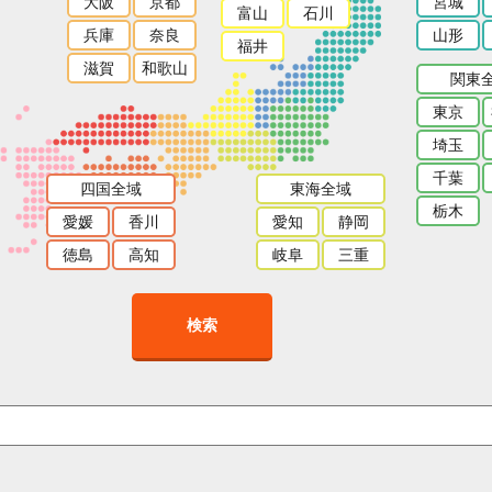
大阪
京都
宮城
富山
石川
兵庫
奈良
山形
福井
滋賀
和歌山
関東
東京
埼玉
千葉
四国全域
東海全域
栃木
愛媛
香川
愛知
静岡
徳島
高知
岐阜
三重
検索