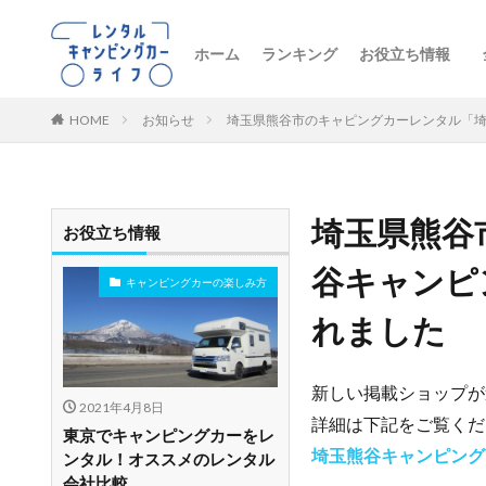
ホーム
ランキング
お役立ち情報
トレンドニュー
キャンピングカ
初心者向け
レンタル車両の
おすすめルート
レンタルの注意
ペットとお出か
ビジネス・防災
レンタル店舗紹
HOME
お知らせ
埼玉県熊谷市のキャピングカーレンタル「
埼玉県熊谷
お役立ち情報
谷キャンピ
キャンピングカーの楽しみ方
れました
新しい掲載ショップが
2021年4月8日
詳細は下記をご覧くだ
東京でキャンピングカーをレ
埼玉熊谷キャンピング
ンタル！オススメのレンタル
会社比較