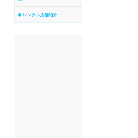
年齢制限なし
レンタル店舗紹介
空港配車あり
マイカー預かりあ
り
ビジネス利用
貸し出しオプショ
ン充実
長期割引